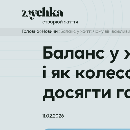
Головна
○
Новини
○
Баланс у житті: чому він важлив
Баланс у 
і як коле
досягти г
11.02.2026