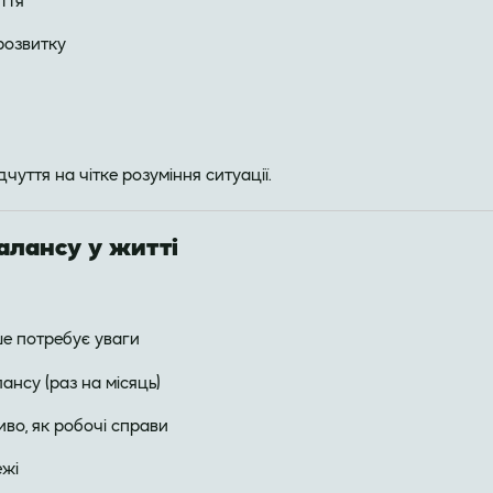
ття
розвитку
чуття на чітке розуміння ситуації.
лансу у житті
ше потребує уваги
нсу (раз на місяць)
во, як робочі справи
ежі