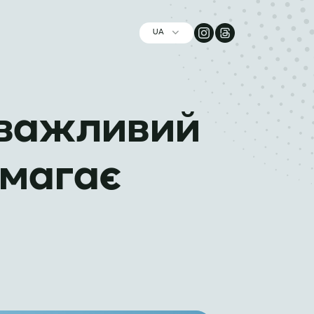
UA
н важливий
омагає