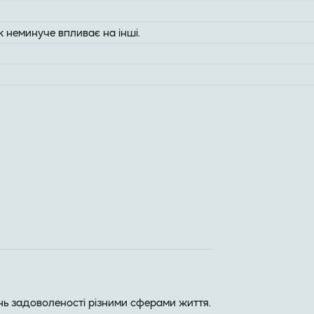
к неминуче впливає на інші.
нь задоволеності різними сферами життя.