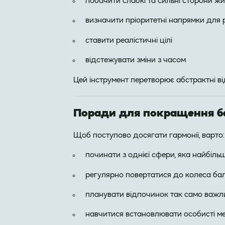
побачити слабкі та сильні сторони жи
визначити пріоритетні напрямки для 
ставити реалістичні цілі
відстежувати зміни з часом
Цей інструмент перетворює абстрактні від
Поради для покращення ба
Щоб поступово досягати гармонії, варто:
починати з однієї сфери, яка найбіль
регулярно повертатися до колеса бала
планувати відпочинок так само важли
навчитися встановлювати особисті м