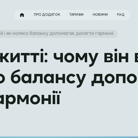
ПРО ДОДАТОК
ТАРИФИ
НОВИНИ
FAQ
ий і як колесо балансу допомагає досягти гармонії
житті: чому ві
со балансу доп
армонії